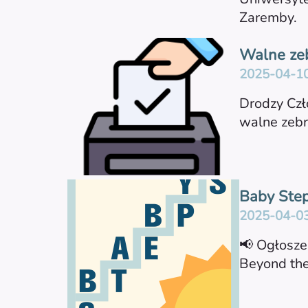
Zaremby.
Walne zeb
2025-04-1
Drodzy Czł
walne zebr
Baby Step
2025-04-0
📢 Ogłosze
Beyond the