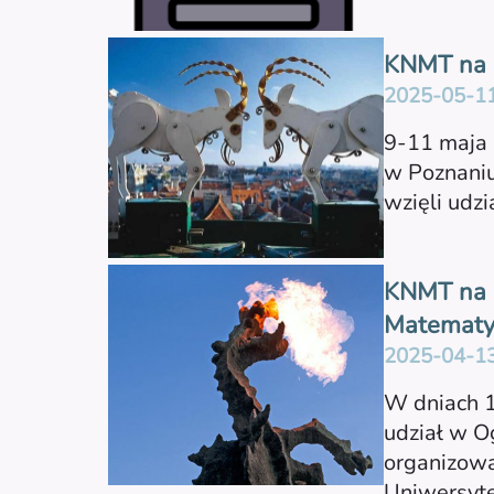
KNMT na 
2025-05-1
9-11 maja 
w Poznaniu
wzięli udzi
KNMT na O
Matematy
2025-04-1
W dniach 1
udział w O
organizow
Uniwersyte