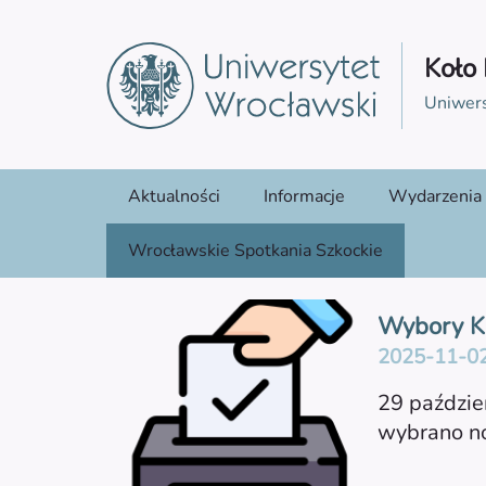
Koło
Uniwer
Aktualności
Informacje
Wydarzenia
Wrocławskie Spotkania Szkockie
Wybory 
2025-11-0
29 paździe
wybrano n